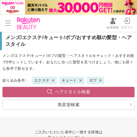
会員登録
ログイン
メンズ/エクステ/キュート/ボブ/おすすめ順の髪型・ヘア
スタイル
メンズ/エクステ/キュート/ボブの髪型・ヘアスタイルをチェック！おすすめ順
で0件ヒットしています。あなたに合った髪型を見つけましょう。他にも様々
な条件で探せます。
絞り込み条件：
エクステ
キュート
ボブ
ヘアスタイル検索
美容室検索
ご入力いただいた条件に一致する情報は