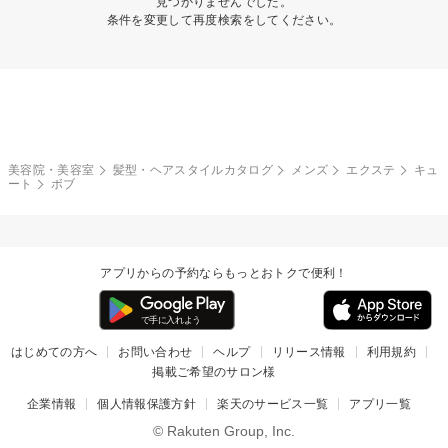
見つかりませんでした。
条件を変更して再度検索をしてください。
美容院・美容室
髪型・ヘアスタイルカタログ
メンズ
エクステ
キュ
ート
ボブ
アプリからの予約ならもっとおトクで便利！
はじめての方へ
お問い合わせ
ヘルプ
リリース情報
利用規約
掲載ご希望のサロン様
企業情報
個人情報保護方針
楽天のサービス一覧
アプリ一覧
© Rakuten Group, Inc.