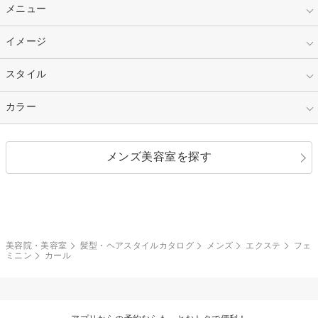
10代
20代
指定なし
メニュー
ベリーショート
30代
40代
ショート
ミディアム
指定なし
イメージ
カット
50代～
セミロング
ロング
カラー
パーマ
指定なし
スタイル
ナチュラル
縮毛矯正
エクステ
キュート
フェミニン
指定なし
カラー
ストレート
ストレートパーマ
ヘアアレンジ
セクシー
エレガント
カール
グラデーション
指定なし
黒髪
メンズ美容室を探す
クール
ストリート
レイヤー
シャギー
ブラウン・ベージュ
イエロー・オレンジ
モード
外国人風
ボブ
マッシュ
レッド・ピンク
アッシュ・ブラウン
和服・着物
編み込み
サイドアップ
グラデーションカラー
美容院・美容室
髪型・ヘアスタイルカタログ
メンズ
エクステ
フェ
ミニン
カール
ポニーテール
アップ
ツーブロック
モヒカン