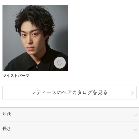
ツイストパーマ
レディースのヘアカタログを見る
年代
指定なし
長さ
キッズ