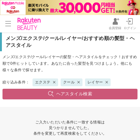
会員登録
ログイン
メンズ/エクステ/クール/レイヤー/おすすめ順の髪型・ヘ
アスタイル
メンズ/エクステ/クール/レイヤーの髪型・ヘアスタイルをチェック！おすすめ
順で0件ヒットしています。あなたに合った髪型を見つけましょう。他にも
様々な条件で探せます。
絞り込み条件：
エクステ
クール
レイヤー
ヘアスタイル検索
ご入力いただいた条件に一致する情報は
見つかりませんでした。
条件を変更して再度検索をしてください。