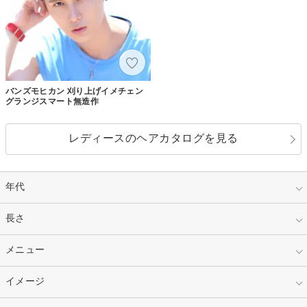
バンズモヒカン 刈り上げイメチェン
グランジスマート無造作
レディースのヘアカタログを見る
年代
指定なし
長さ
キッズ
10代
20代
指定なし
メニュー
ベリーショート
30代
40代
ショート
ミディアム
指定なし
イメージ
カット
50代～