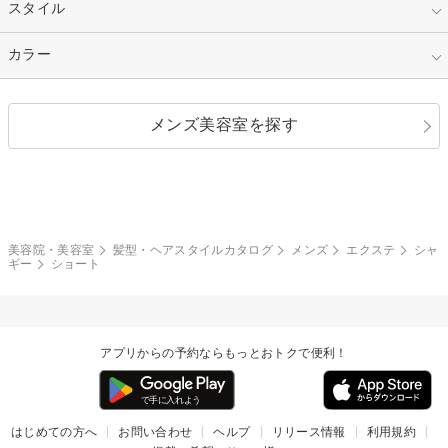
セミロング
ロング
カラー
パーマ
指定なし
スタイル
ナチュラル
縮毛矯正
エクステ
キュート
フェミニン
指定なし
カラー
ストレート
ストレートパーマ
ヘアアレンジ
セクシー
エレガント
カール
グラデーション
指定なし
黒髪
メンズ美容室を探す
クール
ストリート
レイヤー
シャギー
ブラウン・ベージュ
イエロー・オレンジ
モード
外国人風
ボブ
マッシュ
レッド・ピンク
アッシュ・ブラウン
和服・着物
編み込み
サイドアップ
グラデーションカラー
美容院・美容室
髪型・ヘアスタイルカタログ
メンズ
エクステ
シャ
ギー
ショート
ポニーテール
アップ
ツーブロック
モヒカン
アプリからの予約ならもっとおトクで便利！
ウルフ
ボウズ
ビジネス
はじめての方へ
お問い合わせ
ヘルプ
リリース情報
利用規約