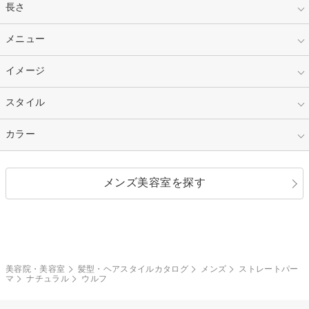
指定なし
長さ
キッズ
10代
20代
指定なし
メニュー
ベリーショート
30代
40代
ショート
ミディアム
指定なし
イメージ
カット
50代～
セミロング
ロング
カラー
パーマ
指定なし
スタイル
ナチュラル
縮毛矯正
エクステ
キュート
フェミニン
指定なし
カラー
ストレート
ストレートパーマ
ヘアアレンジ
セクシー
エレガント
カール
グラデーション
指定なし
黒髪
メンズ美容室を探す
クール
ストリート
レイヤー
シャギー
ブラウン・ベージュ
イエロー・オレンジ
モード
外国人風
ボブ
マッシュ
レッド・ピンク
アッシュ・ブラウン
和服・着物
編み込み
サイドアップ
グラデーションカラー
美容院・美容室
髪型・ヘアスタイルカタログ
メンズ
ストレートパー
マ
ナチュラル
ウルフ
ポニーテール
アップ