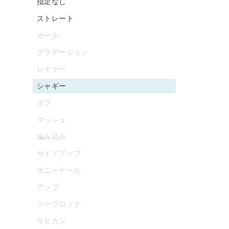
指定なし
ストレート
カール
グラデーション
レイヤー
シャギー
ボブ
マッシュ
編み込み
サイドアップ
ポニーテール
アップ
ツーブロック
モヒカン