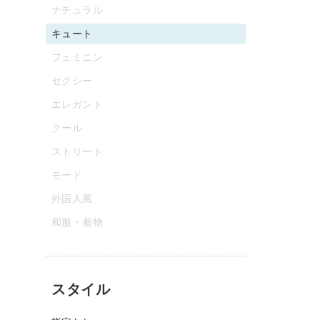
ナチュラル
キュート
フェミニン
セクシー
エレガント
クール
ストリート
モード
外国人風
和服・着物
スタイル