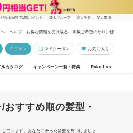
登録＆回答で100ポイント!
楽天グループ
楽天生命
楽天市場
方へ
ヘルプ
お得な情報を受け取る
掲載ご希望のサロン様
ログイン
マイクーポン
お気に入り
イルカタログ
キャンペーン一覧・特集
Raku Lab
ー/おすすめ順の髪型・
ットしています。あなたに合った髪型を見つけましょ