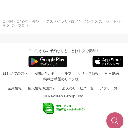
モード
外国人風
ボブ
マッシュ
レッド・ピンク
アッシュ・ブラウン
和服・着物
編み込み
サイドアップ
グラデーションカラー
美容院・美容室
髪型・ヘアスタイルカタログ
メンズ
ストレートパー
マ
ツーブロック
ポニーテール
アップ
ツーブロック
モヒカン
アプリからの予約ならもっとおトクで便利！
ウルフ
ボウズ
ビジネス
はじめての方へ
お問い合わせ
ヘルプ
リリース情報
利用規約
掲載ご希望のサロン様
企業情報
個人情報保護方針
楽天のサービス一覧
アプリ一覧
© Rakuten Group, Inc.