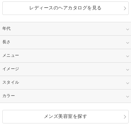
レディースのヘアカタログを見る
年代
指定なし
長さ
キッズ
10代
20代
指定なし
メニュー
ベリーショート
30代
40代
ショート
ミディアム
指定なし
イメージ
カット
50代～
セミロング
ロング
カラー
パーマ
指定なし
スタイル
ナチュラル
縮毛矯正
エクステ
キュート
フェミニン
指定なし
カラー
ストレート
ストレートパーマ
ヘアアレンジ
セクシー
エレガント
カール
グラデーション
指定なし
黒髪
メンズ美容室を探す
クール
ストリート
レイヤー
シャギー
ブラウン・ベージュ
イエロー・オレンジ