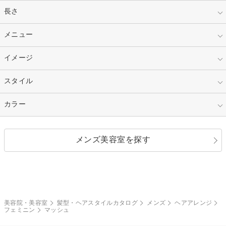
指定なし
長さ
キッズ
10代
20代
指定なし
メニュー
ベリーショート
30代
40代
ショート
ミディアム
指定なし
イメージ
カット
50代～
セミロング
ロング
カラー
パーマ
指定なし
スタイル
ナチュラル
縮毛矯正
エクステ
キュート
フェミニン
指定なし
カラー
ストレート
ストレートパーマ
ヘアアレンジ
セクシー
エレガント
カール
グラデーション
指定なし
黒髪
メンズ美容室を探す
クール
ストリート
レイヤー
シャギー
ブラウン・ベージュ
イエロー・オレンジ
モード
外国人風
ボブ
マッシュ
レッド・ピンク
アッシュ・ブラウン
和服・着物
編み込み
サイドアップ
グラデーションカラー
美容院・美容室
髪型・ヘアスタイルカタログ
メンズ
ヘアアレンジ
フェミニン
マッシュ
ポニーテール
アップ