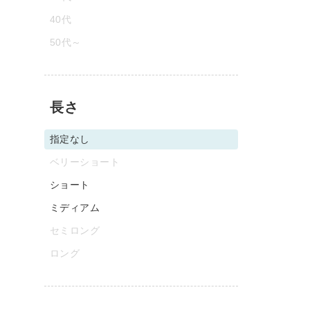
40代
50代～
長さ
指定なし
ベリーショート
ショート
ミディアム
セミロング
ロング