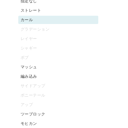
指定なし
ストレート
カール
グラデーション
レイヤー
シャギー
ボブ
マッシュ
編み込み
サイドアップ
ポニーテール
アップ
ツーブロック
モヒカン