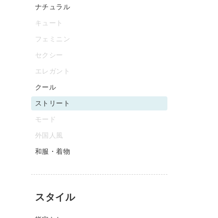
ナチュラル
キュート
フェミニン
セクシー
エレガント
クール
ストリート
モード
外国人風
和服・着物
スタイル