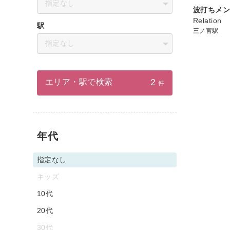
指定なし
波打ちメ
Relation
駅
三ノ宮駅
指定なし
2
エリア・駅で検索
件
年代
指定なし
キッズ
10代
20代
30代