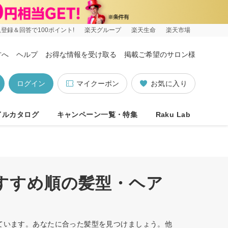
登録＆回答で100ポイント!
楽天グループ
楽天生命
楽天市場
方へ
ヘルプ
お得な情報を受け取る
掲載ご希望のサロン様
ログイン
マイクーポン
お気に入り
イルカタログ
キャンペーン一覧・特集
Raku Lab
おすすめ順の髪型・ヘア
しています。あなたに合った髪型を見つけましょう。他