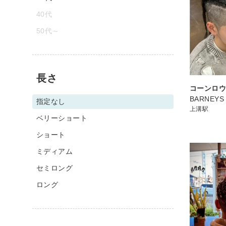
40代
50代～
長さ
コーンロ
BARNEYS
指定なし
上溝駅
ベリーショート
ショート
ミディアム
セミロング
ロング