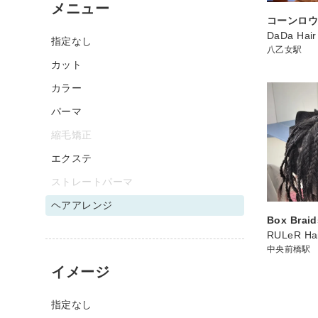
メニュー
コーンロ
DaDa Hair
指定なし
八乙女駅
カット
カラー
パーマ
縮毛矯正
エクステ
ストレートパーマ
ヘアアレンジ
Box Braid
RULeR Hai
中央前橋駅
イメージ
指定なし