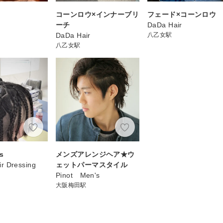
ウ
コーンロウ×インナーブリ
フェード×コーンロウ
ーチ
DaDa Hair
DaDa Hair
八乙女駅
八乙女駅
s
メンズアレンジヘア★ウ
r Dressing
ェットパーマスタイル
Pinot Men's
大阪梅田駅