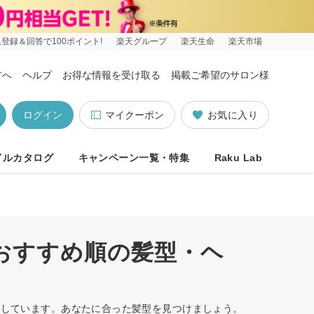
登録＆回答で100ポイント!
楽天グループ
楽天生命
楽天市場
方へ
ヘルプ
お得な情報を受け取る
掲載ご希望のサロン様
ログイン
マイクーポン
お気に入り
イルカタログ
キャンペーン一覧・特集
Raku Lab
/おすすめ順の髪型・ヘ
ットしています。あなたに合った髪型を見つけましょう。