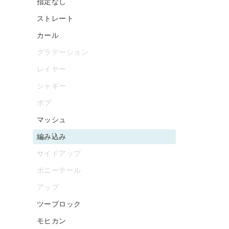
指定なし
ストレート
カール
グラデーション
レイヤー
シャギー
ボブ
マッシュ
編み込み
サイドアップ
ポニーテール
アップ
ツーブロック
モヒカン