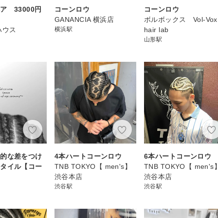
ア 33000円
コーンロウ
コーンロウ
GANANCIA 横浜店
ボルボックス Vol‐Vox
ハウス
横浜駅
hair lab
山形駅
倒的な差をつけ
4本ハートコーンロウ
6本ハートコーンロウ
スタイル【コー
TNB TOKYO【 men's】
TNB TOKYO【 men's
渋谷本店
渋谷本店
渋谷駅
渋谷駅