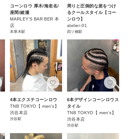
コーンロウ 厚木/海老名/
周りと圧倒的な差をつけ
座間/綾瀬
るクールスタイル【コー
MARLEY'S BAR BER 本
ンロウ】
店
atelier-01
本厚木駅
四ツ橋駅
4本エクステコーンロウ
6本デザインコーンロウス
】
TNB TOKYO【 men's】
タイル
渋谷本店
TNB TOKYO【 men's】
渋谷駅
渋谷本店
渋谷駅