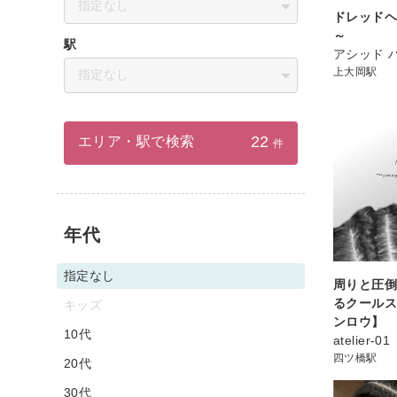
指定なし
ドレッドヘ
～
駅
アシッド 
上大岡駅
指定なし
22
エリア・駅で検索
件
年代
指定なし
周りと圧
るクール
キッズ
ンロウ】
10代
atelier-01
四ツ橋駅
20代
30代