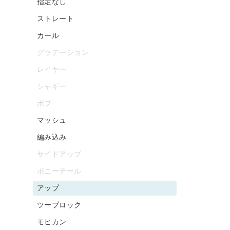
指定なし
ストレート
カール
グラデーション
レイヤー
シャギー
ボブ
マッシュ
編み込み
サイドアップ
ポニーテール
アップ
ツーブロック
モヒカン