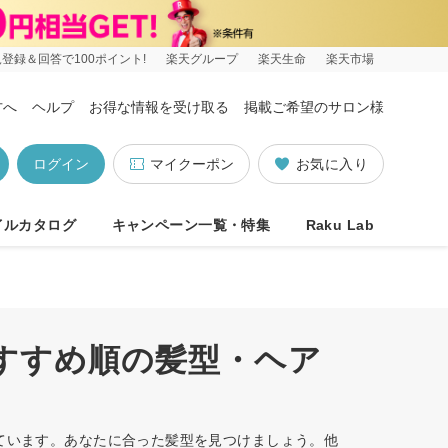
登録＆回答で100ポイント!
楽天グループ
楽天生命
楽天市場
方へ
ヘルプ
お得な情報を受け取る
掲載ご希望のサロン様
ログイン
マイクーポン
お気に入り
イルカタログ
キャンペーン一覧・特集
Raku Lab
おすすめ順の髪型・ヘア
しています。あなたに合った髪型を見つけましょう。他