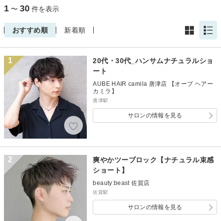
1
30
〜
件を表示
おすすめ順
新着順
1
20代・30代_ハンサムナチュラルショ
ート
AUBE HAIR camila 唐津店 【オーブ ヘアー
カミラ】
唐津駅
サロンの情報を見る
2
爽やかツーブロック【ナチュラル束感
ショート】
beauty:beast 佐賀店
佐賀駅
サロンの情報を見る