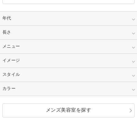
年代
指定なし
長さ
キッズ
10代
20代
指定なし
メニュー
ベリーショート
30代
40代
ショート
ミディアム
指定なし
イメージ
カット
50代～
セミロング
ロング
カラー
パーマ
指定なし
スタイル
ナチュラル
縮毛矯正
エクステ
キュート
フェミニン
指定なし
カラー
ストレート
ストレートパーマ
ヘアアレンジ
セクシー
エレガント
カール
グラデーション
指定なし
黒髪
メンズ美容室を探す
クール
ストリート
レイヤー
シャギー
ブラウン・ベージュ
イエロー・オレンジ
モード
外国人風
ボブ
マッシュ
レッド・ピンク
アッシュ・ブラウン