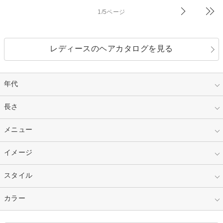
1/5ページ
レディースのヘアカタログを見る
年代
指定なし
長さ
キッズ
10代
20代
指定なし
メニュー
ベリーショート
30代
40代
ショート
ミディアム
指定なし
イメージ
カット
50代～
セミロング
ロング
カラー
パーマ
指定なし
スタイル
ナチュラル
縮毛矯正
エクステ
キュート
フェミニン
指定なし
カラー
ストレート
ストレートパーマ
ヘアアレンジ
セクシー
エレガント
カール
グラデーション
指定なし
黒髪