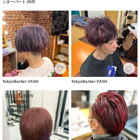
ンターパート 20代
TokyoBarber VASH
TokyoBarber VASH