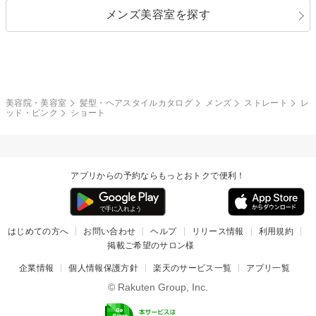
メンズ美容室を探す
クール
ストリート
レイヤー
シャギー
ブラウン・ベージュ
イエロー・オレンジ
モード
外国人風
ボブ
マッシュ
レッド・ピンク
アッシュ・ブラウン
和服・着物
編み込み
サイドアップ
グラデーションカラー
美容院・美容室
髪型・ヘアスタイルカタログ
メンズ
ストレート
レ
ッド・ピンク
ショート
ポニーテール
アップ
ツーブロック
モヒカン
アプリからの予約ならもっとおトクで便利！
ウルフ
ボウズ
ビジネス
はじめての方へ
お問い合わせ
ヘルプ
リリース情報
利用規約
掲載ご希望のサロン様
企業情報
個人情報保護方針
楽天のサービス一覧
アプリ一覧
© Rakuten Group, Inc.