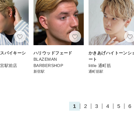
ンスパイキーシ
ハリウッドフェード
かきあげハイトーンシ
BLAZEMAN
ート
大宮駅前店
BARBERSHOP
little 通町筋
新宿駅
通町筋駅
1
2
3
4
5
6