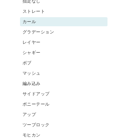
指定なし
ストレート
カール
グラデーション
レイヤー
シャギー
ボブ
マッシュ
編み込み
サイドアップ
ポニーテール
アップ
ツーブロック
モヒカン