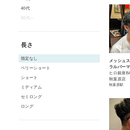
40代
50代～
長さ
指定なし
メッシュ
ラルパー
ベリーショート
ヒロ銀座BA
ショート
秋葉原店
秋葉原駅
ミディアム
セミロング
ロング