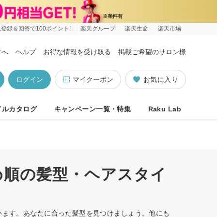
登録＆回答で100ポイント!
楽天グループ
楽天生命
楽天市場
方へ
ヘルプ
お得な情報を受け取る
掲載ご希望のサロン様
ログイン
マイクーポン
お気に入り
イルカタログ
キャンペーン一覧・特集
Raku Lab
め順の髪型・ヘアスタイ
ています。あなたに合った髪型を見つけましょう。他にも