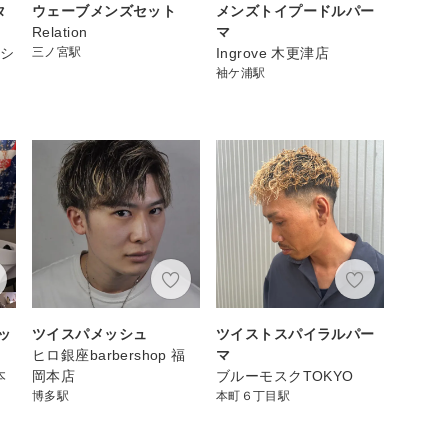
タ
ウェーブメンズセット
メンズトイプードルパー
Relation
マ
ンシ
三ノ宮駅
Ingrove 木更津店
袖ケ浦駅
ッ
ツイスパメッシュ
ツイストスパイラルパー
ヒロ銀座barbershop 福
マ
本
岡本店
ブルーモスクTOKYO
博多駅
本町６丁目駅