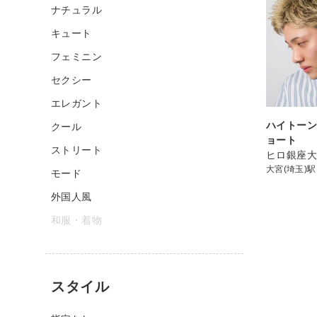
ナチュラル
キュート
フェミニン
セクシー
エレガント
ハイトー
クール
ョート
ストリート
ヒロ銀座
大宮(埼玉)駅
モード
外国人風
和服・着物
スタイル