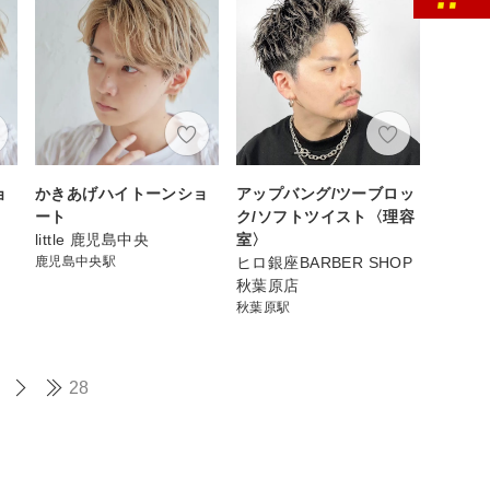
ョ
かきあげハイトーンショ
アップバング/ツーブロッ
ート
ク/ソフトツイスト〈理容
little 鹿児島中央
室〉
鹿児島中央駅
ヒロ銀座BARBER SHOP
秋葉原店
秋葉原駅
28