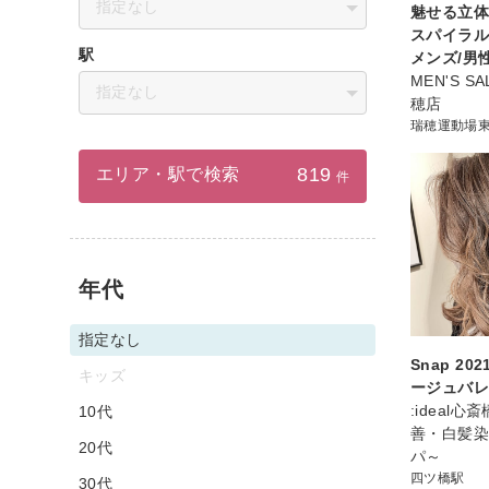
指定なし
魅せる立
スパイラル
駅
メンズ/男
MEN'S SA
指定なし
穂店
瑞穂運動場
819
エリア・駅で検索
件
年代
指定なし
Snap 2
キッズ
ージュバ
:ideal
10代
善・白髪
20代
パ～
四ツ橋駅
30代