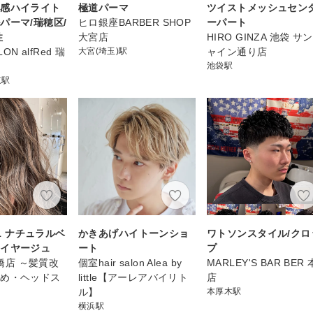
体感ハイライト
極道パーマ
ツイストメッシュセン
パーマ/瑞穂区/
ヒロ銀座BARBER SHOP
ーパート
性
大宮店
HIRO GINZA 池袋 サ
LON alfRed 瑞
大宮(埼玉)駅
ャイン通り店
池袋駅
東駅
021 ナチュラルベ
かきあげハイトーンショ
ワトソンスタイル/クロ
レイヤージュ
ート
プ
心斎橋店 ～髪質改
個室hair salon Alea by
MARLEY'S BAR BER 
染め・ヘッドス
little【アーレアバイリト
店
ル】
本厚木駅
横浜駅