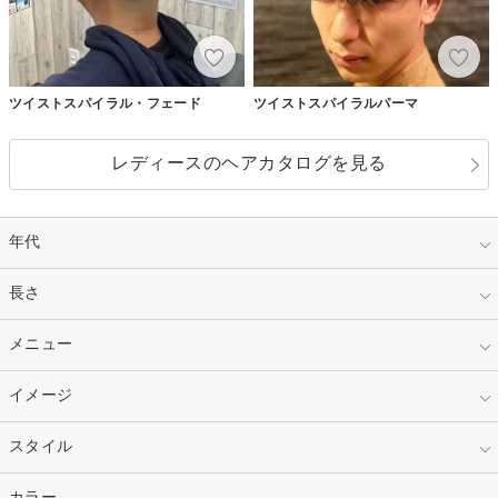
ツイストスパイラル・フェード
ツイストスパイラルパーマ
レディースのヘアカタログを見る
年代
指定なし
長さ
キッズ
10代
20代
指定なし
メニュー
ベリーショート
30代
40代
ショート
ミディアム
指定なし
イメージ
カット
50代～
セミロング
ロング
カラー
パーマ
指定なし
スタイル
ナチュラル
縮毛矯正
エクステ
キュート
フェミニン
指定なし
カラー
ストレート