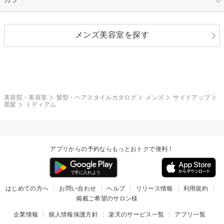
ストレートパーマ
ヘアアレンジ
セクシー
エレガント
カール
グラデーション
指定なし
黒髪
メンズ美容室を探す
クール
ストリート
レイヤー
シャギー
ブラウン・ベージュ
イエロー・オレンジ
モード
外国人風
ボブ
マッシュ
レッド・ピンク
アッシュ・ブラウン
和服・着物
編み込み
サイドアップ
グラデーションカラー
美容院・美容室
髪型・ヘアスタイルカタログ
メンズ
サイドアップ
黒髪
ミディアム
ポニーテール
アップ
ツーブロック
モヒカン
アプリからの予約ならもっとおトクで便利！
ウルフ
ボウズ
ビジネス
はじめての方へ
お問い合わせ
ヘルプ
リリース情報
利用規約
掲載ご希望のサロン様
企業情報
個人情報保護方針
楽天のサービス一覧
アプリ一覧