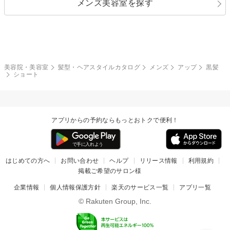
メンズ美容室を探す
クール
ストリート
レイヤー
シャギー
ブラウン・ベージュ
イエロー・オレンジ
モード
外国人風
ボブ
マッシュ
レッド・ピンク
アッシュ・ブラウン
和服・着物
編み込み
サイドアップ
グラデーションカラー
美容院・美容室
髪型・ヘアスタイルカタログ
メンズ
アップ
黒髪
ショート
ポニーテール
アップ
ツーブロック
モヒカン
アプリからの予約ならもっとおトクで便利！
ウルフ
ボウズ
ビジネス
はじめての方へ
お問い合わせ
ヘルプ
リリース情報
利用規約
掲載ご希望のサロン様
企業情報
個人情報保護方針
楽天のサービス一覧
アプリ一覧
© Rakuten Group, Inc.