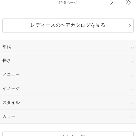
1/45ページ
レディースのヘアカタログを見る
年代
指定なし
長さ
キッズ
10代
20代
指定なし
メニュー
ベリーショート
30代
40代
ショート
ミディアム
指定なし
イメージ
カット
50代～
セミロング
ロング
カラー
パーマ
指定なし
スタイル
ナチュラル
縮毛矯正
エクステ
キュート
フェミニン
指定なし
カラー
ストレート
ストレートパーマ
ヘアアレンジ
セクシー
エレガント
カール
グラデーション
指定なし
黒髪