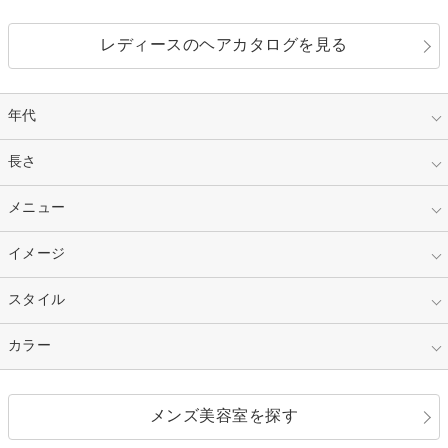
レディースのヘアカタログを見る
年代
指定なし
長さ
キッズ
10代
20代
指定なし
メニュー
ベリーショート
30代
40代
ショート
ミディアム
指定なし
イメージ
カット
50代～
セミロング
ロング
カラー
パーマ
指定なし
スタイル
ナチュラル
縮毛矯正
エクステ
キュート
フェミニン
指定なし
カラー
ストレート
ストレートパーマ
ヘアアレンジ
セクシー
エレガント
カール
グラデーション
指定なし
黒髪
メンズ美容室を探す
クール
ストリート
レイヤー
シャギー
ブラウン・ベージュ
イエロー・オレンジ