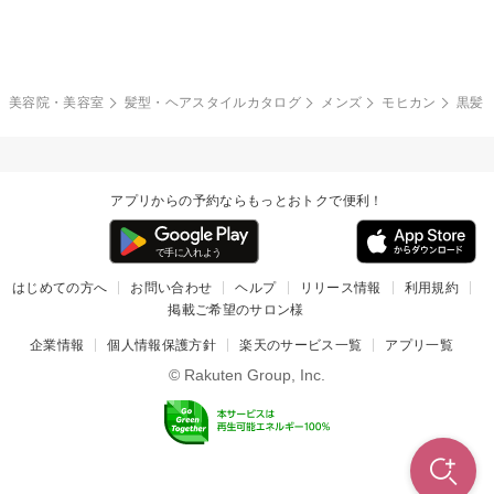
モード
外国人風
ボブ
マッシュ
レッド・ピンク
アッシュ・ブラウン
和服・着物
編み込み
サイドアップ
グラデーションカラー
美容院・美容室
髪型・ヘアスタイルカタログ
メンズ
モヒカン
黒髪
ポニーテール
アップ
ツーブロック
モヒカン
アプリからの予約ならもっとおトクで便利！
ウルフ
ボウズ
ビジネス
はじめての方へ
お問い合わせ
ヘルプ
リリース情報
利用規約
掲載ご希望のサロン様
企業情報
個人情報保護方針
楽天のサービス一覧
アプリ一覧
© Rakuten Group, Inc.