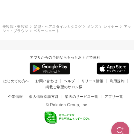
モード
外国人風
ボブ
マッシュ
レッド・ピンク
アッシュ・ブラウン
和服・着物
編み込み
サイドアップ
グラデーションカラー
美容院・美容室
髪型・ヘアスタイルカタログ
メンズ
レイヤー
アッ
シュ・ブラウン
ベリーショート
ポニーテール
アップ
ツーブロック
モヒカン
アプリからの予約ならもっとおトクで便利！
ウルフ
ボウズ
ビジネス
はじめての方へ
お問い合わせ
ヘルプ
リリース情報
利用規約
掲載ご希望のサロン様
企業情報
個人情報保護方針
楽天のサービス一覧
アプリ一覧
© Rakuten Group, Inc.