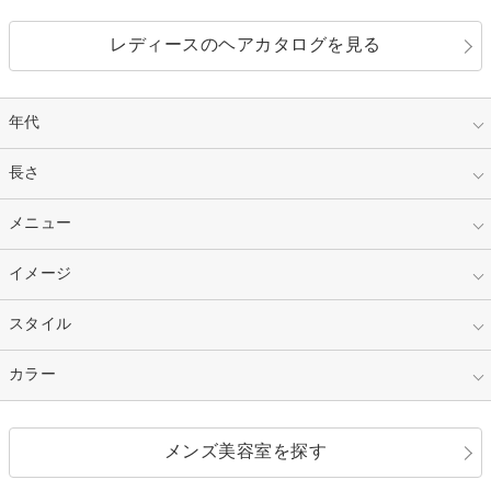
レディースのヘアカタログを見る
年代
指定なし
長さ
キッズ
10代
20代
指定なし
メニュー
ベリーショート
30代
40代
ショート
ミディアム
指定なし
イメージ
カット
50代～
セミロング
ロング
カラー
パーマ
指定なし
スタイル
ナチュラル
縮毛矯正
エクステ
キュート
フェミニン
指定なし
カラー
ストレート
ストレートパーマ
ヘアアレンジ
セクシー
エレガント
カール
グラデーション
指定なし
黒髪
メンズ美容室を探す
クール
ストリート
レイヤー
シャギー
ブラウン・ベージュ
イエロー・オレンジ