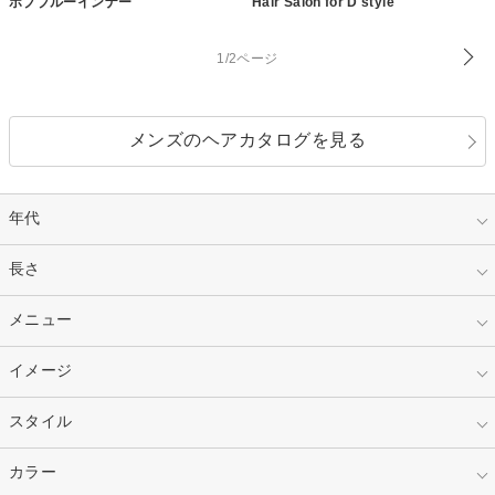
ボブブルーインナー
Hair Salon for D style
1/2ページ
メンズのヘアカタログを見る
年代
指定なし
長さ
キッズ
10代
20代
指定なし
メニュー
ベリーショート
30代
40代
ショート
ミディアム
指定なし
イメージ
カット
50代～
セミロング
ロング
カラー
パーマ
指定なし
スタイル
ナチュラル
縮毛矯正
エクステ
キュート
フェミニン
指定なし
カラー
ストレート