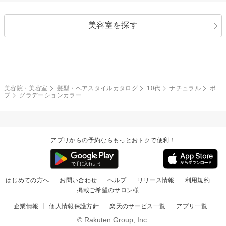
ストレートパーマ
ヘアアレンジ
セクシー
エレガント
カール
グラデーション
指定なし
黒髪
美容室を探す
クール
ストリート
レイヤー
シャギー
ブラウン・ベージュ
イエロー・オレンジ
モード
外国人風
ボブ
マッシュ
レッド・ピンク
アッシュ・ブラウン
和服・着物
編み込み
サイドアップ
グラデーションカラー
美容院・美容室
髪型・ヘアスタイルカタログ
10代
ナチュラル
ボ
ブ
グラデーションカラー
ポニーテール
アップ
ツーブロック
モヒカン
アプリからの予約ならもっとおトクで便利！
ウルフ
ボウズ
ビジネス
はじめての方へ
お問い合わせ
ヘルプ
リリース情報
利用規約
掲載ご希望のサロン様
企業情報
個人情報保護方針
楽天のサービス一覧
アプリ一覧
© Rakuten Group, Inc.