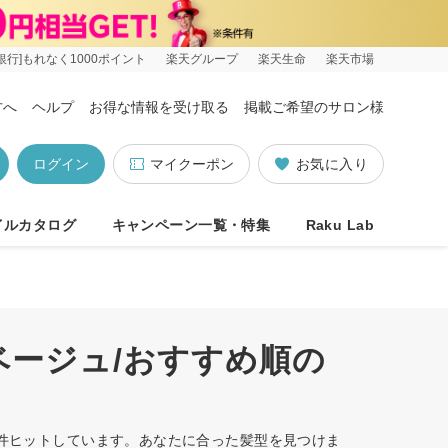
銀行]もれなく1000ポイント
楽天グループ
楽天生命
楽天市場
方へ
ヘルプ
お得な情報を受け取る
掲載ご希望のサロン様
ログイン
マイクーポン
お気に入り
イルカタログ
キャンペーン一覧・特集
Raku Lab
ベージュ/おすすめ順の
0件ヒットしています。あなたに合った髪型を見つけま