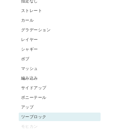
指定なし
ストレート
カール
グラデーション
レイヤー
シャギー
ボブ
マッシュ
編み込み
サイドアップ
ポニーテール
アップ
ツーブロック
モヒカン