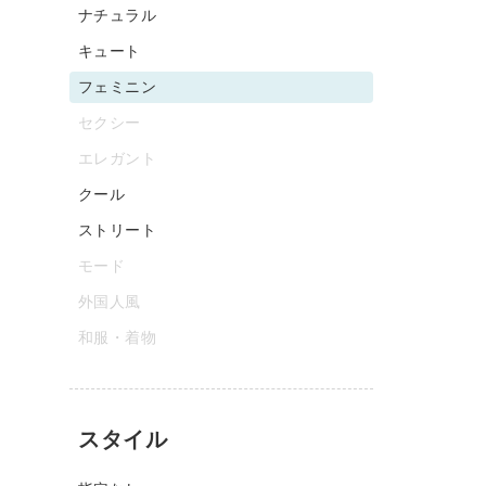
ナチュラル
キュート
フェミニン
セクシー
エレガント
クール
ストリート
モード
外国人風
和服・着物
スタイル