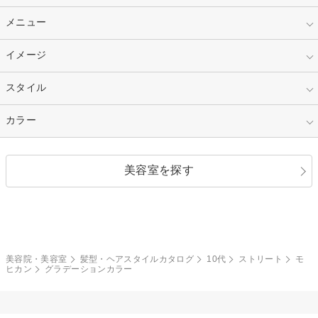
10代
20代
指定なし
メニュー
ベリーショート
30代
40代
ショート
ミディアム
指定なし
イメージ
カット
50代～
セミロング
ロング
カラー
パーマ
指定なし
スタイル
ナチュラル
縮毛矯正
エクステ
キュート
フェミニン
指定なし
カラー
ストレート
ストレートパーマ
ヘアアレンジ
セクシー
エレガント
カール
グラデーション
指定なし
黒髪
美容室を探す
クール
ストリート
レイヤー
シャギー
ブラウン・ベージュ
イエロー・オレンジ
モード
外国人風
ボブ
マッシュ
レッド・ピンク
アッシュ・ブラウン
和服・着物
編み込み
サイドアップ
グラデーションカラー
美容院・美容室
髪型・ヘアスタイルカタログ
10代
ストリート
モ
ヒカン
グラデーションカラー
ポニーテール
アップ
ツーブロック
モヒカン