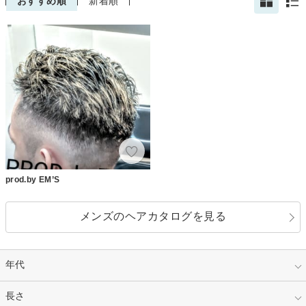
おすすめ順
新着順
prod.by EM’S
メンズのヘアカタログを見る
年代
指定なし
長さ
キッズ