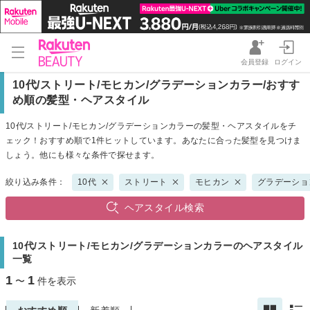
会員登録
ログイン
10代/ストリート/モヒカン/グラデーションカラー/おすす
め順の髪型・ヘアスタイル
10代/ストリート/モヒカン/グラデーションカラーの髪型・ヘアスタイルをチ
ェック！おすすめ順で1件ヒットしています。あなたに合った髪型を見つけま
しょう。他にも様々な条件で探せます。
絞り込み条件：
10代
ストリート
モヒカン
グラデーショ
ヘアスタイル検索
10代/ストリート/モヒカン/グラデーションカラーのヘアスタイル
一覧
1
1
〜
件を表示