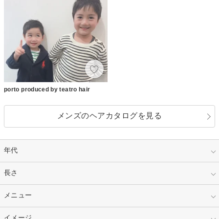
porto produced by teatro hair
メンズのヘアカタログを見る
年代
指定なし
長さ
キッズ
10代
20代
指定なし
メニュー
ベリーショート
30代
40代
ショート
ミディアム
指定なし
イメージ
カット