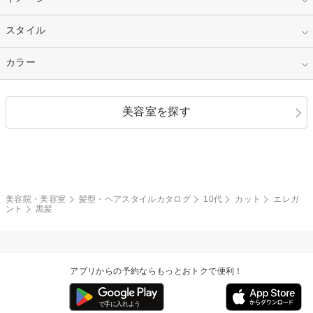
50代～
セミロング
ロング
カラー
パーマ
指定なし
スタイル
ナチュラル
縮毛矯正
エクステ
キュート
フェミニン
指定なし
カラー
ストレート
ストレートパーマ
ヘアアレンジ
セクシー
エレガント
カール
グラデーション
指定なし
黒髪
美容室を探す
クール
ストリート
レイヤー
シャギー
ブラウン・ベージュ
イエロー・オレンジ
モード
外国人風
ボブ
マッシュ
レッド・ピンク
アッシュ・ブラウン
和服・着物
編み込み
サイドアップ
グラデーションカラー
美容院・美容室
髪型・ヘアスタイルカタログ
10代
カット
エレガ
ント
黒髪
ポニーテール
アップ
ツーブロック
モヒカン
アプリからの予約ならもっとおトクで便利！
ウルフ
ボウズ
ビジネス