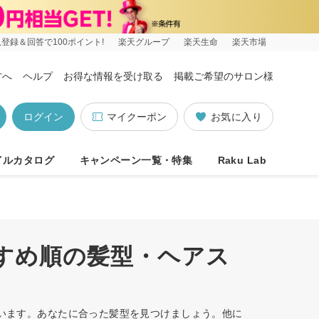
登録＆回答で100ポイント!
楽天グループ
楽天生命
楽天市場
方へ
ヘルプ
お得な情報を受け取る
掲載ご希望のサロン様
ログイン
マイクーポン
お気に入り
イルカタログ
キャンペーン一覧・特集
Raku Lab
すすめ順の髪型・ヘアス
ています。あなたに合った髪型を見つけましょう。他に