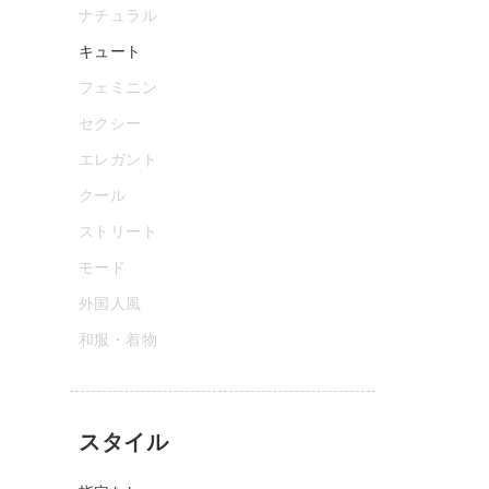
ナチュラル
キュート
フェミニン
セクシー
エレガント
クール
ストリート
モード
外国人風
和服・着物
スタイル