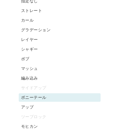
指定なし
ストレート
カール
グラデーション
レイヤー
シャギー
ボブ
マッシュ
編み込み
サイドアップ
ポニーテール
アップ
ツーブロック
モヒカン