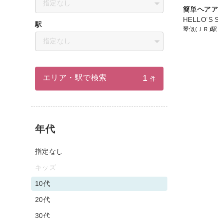
指定なし
簡単ヘアア
HELLO'S
駅
琴似(ＪＲ)駅
指定なし
1
エリア・駅で検索
件
年代
指定なし
キッズ
10代
20代
30代