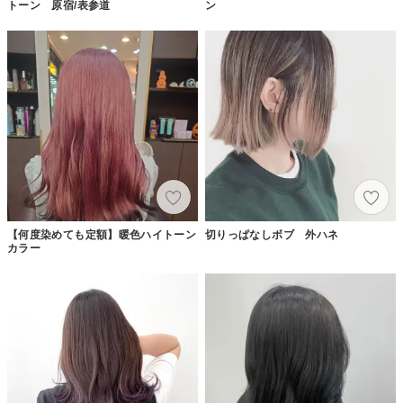
トーン 原宿/表参道
ン
【何度染めても定額】暖色ハイトーン
切りっぱなしボブ 外ハネ
カラー