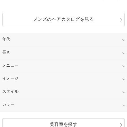
メンズのヘアカタログを見る
年代
指定なし
長さ
キッズ
10代
20代
指定なし
メニュー
ベリーショート
30代
40代
ショート
ミディアム
指定なし
イメージ
カット
50代～
セミロング
ロング
カラー
パーマ
指定なし
スタイル
ナチュラル
縮毛矯正
エクステ
キュート
フェミニン
指定なし
カラー
ストレート
ストレートパーマ
ヘアアレンジ
セクシー
エレガント
カール
グラデーション
指定なし
黒髪
美容室を探す