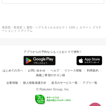
クール
ストリート
レイヤー
シャギー
ブラウン・ベージュ
イエロー・オレンジ
モード
外国人風
ボブ
マッシュ
レッド・ピンク
アッシュ・ブラウン
和服・着物
編み込み
サイドアップ
グラデーションカラー
美容院・美容室
髪型・ヘアスタイルカタログ
10代
カラー
グラデ
ーション
ミディアム
ポニーテール
アップ
ツーブロック
モヒカン
アプリからの予約ならもっとおトクで便利！
ウルフ
ボウズ
ビジネス
はじめての方へ
お問い合わせ
ヘルプ
リリース情報
利用規約
掲載ご希望のサロン様
企業情報
個人情報保護方針
楽天のサービス一覧
アプリ一覧
© Rakuten Group, Inc.