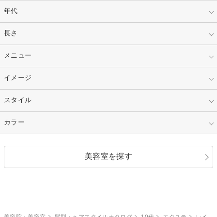
年代
指定なし
長さ
キッズ
10代
20代
指定なし
メニュー
ベリーショート
30代
40代
ショート
ミディアム
指定なし
イメージ
カット
50代～
セミロング
ロング
カラー
パーマ
指定なし
スタイル
ナチュラル
縮毛矯正
エクステ
キュート
フェミニン
指定なし
カラー
ストレート
ストレートパーマ
ヘアアレンジ
セクシー
エレガント
カール
グラデーション
指定なし
黒髪
美容室を探す
クール
ストリート
レイヤー
シャギー
ブラウン・ベージュ
イエロー・オレンジ
モード
外国人風
ボブ
マッシュ
レッド・ピンク
アッシュ・ブラウン
和服・着物
編み込み
サイドアップ
グラデーションカラー
美容院・美容室
髪型・ヘアスタイルカタログ
10代
エクステ
レイ