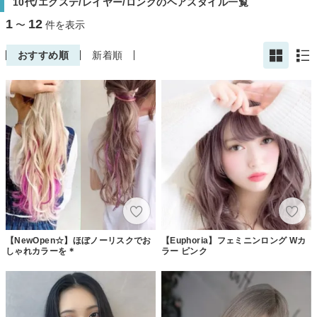
10代/エクステ/レイヤー/ロングのヘアスタイル一覧
1
12
〜
件を表示
おすすめ順
新着順
【NewOpen☆】ほぼノーリスクでお
【Euphoria】フェミニンロング Wカ
しゃれカラーを＊
ラー ピンク