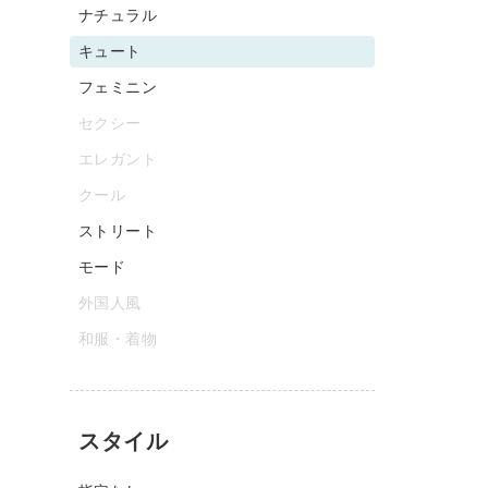
ナチュラル
キュート
フェミニン
セクシー
エレガント
クール
ストリート
モード
外国人風
和服・着物
スタイル