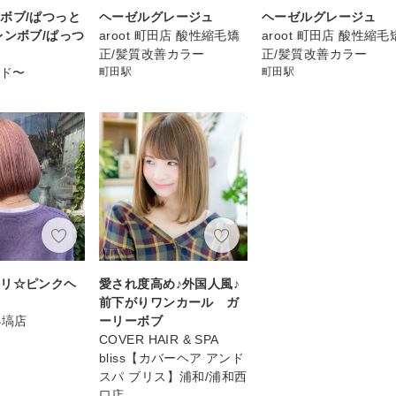
ボブ/ぱつっと
ヘーゼルグレージュ
ヘーゼルグレージュ
レンボブ/ぱっつ
aroot 町田店 酸性縮毛矯
aroot 町田店 酸性縮毛
正/髪質改善カラー
正/髪質改善カラー
ウド〜
町田駅
町田駅
モリ☆ピンクヘ
愛され度高め♪外国人風♪
前下がりワンカール ガ
上小塙店
ーリーボブ
COVER HAIR & SPA
bliss【カバーヘア アンド
スパ ブリス】浦和/浦和西
口店