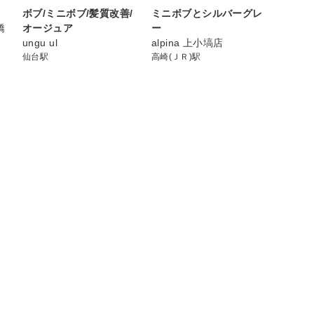
ボブ/ミニボブ/髪質改善/
ミニボブとシルバーグレ
矯
オージュア
ー
ungu ul
alpina 上小塙店
仙台駅
高崎(ＪＲ)駅