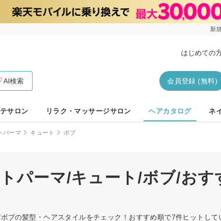
新規
はじめての
AI検索
会員登録 (無料)
テサロン
リラク・マッサージサロン
ヘアカタログ
ネ
トパーマ
キュート
ボブ
ートパーマ/キュート/ボブ/お
ート/ボブの髪型・ヘアスタイルをチェック！おすすめ順で7件ヒットし