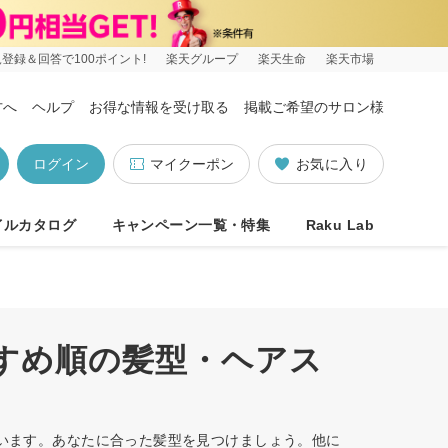
登録＆回答で100ポイント!
楽天グループ
楽天生命
楽天市場
方へ
ヘルプ
お得な情報を受け取る
掲載ご希望のサロン様
ログイン
マイクーポン
お気に入り
イルカタログ
キャンペーン一覧・特集
Raku Lab
すすめ順の髪型・ヘアス
ています。あなたに合った髪型を見つけましょう。他に