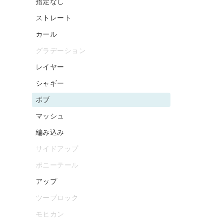
指定なし
ストレート
カール
グラデーション
レイヤー
シャギー
ボブ
マッシュ
編み込み
サイドアップ
ポニーテール
アップ
ツーブロック
モヒカン