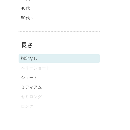
40代
50代～
長さ
指定なし
ベリーショート
ショート
ミディアム
セミロング
ロング