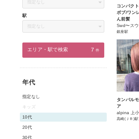
指定なし
コンパクト
ボブ/ワン
駅
ん前髪
Swd〜ス
指定なし
銀座駅
7
エリア・駅で検索
件
年代
指定なし
タンバル
ア
キッズ
alpina 
10代
高崎(ＪＲ)駅
20代
30代