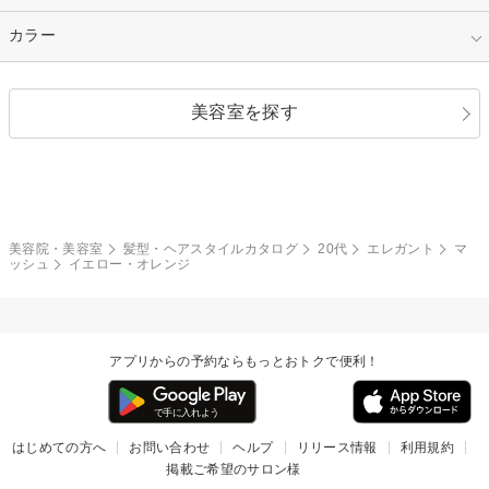
縮毛矯正
エクステ
キュート
フェミニン
指定なし
カラー
ストレート
ストレートパーマ
ヘアアレンジ
セクシー
エレガント
カール
グラデーション
指定なし
黒髪
美容室を探す
クール
ストリート
レイヤー
シャギー
ブラウン・ベージュ
イエロー・オレンジ
モード
外国人風
ボブ
マッシュ
レッド・ピンク
アッシュ・ブラウン
和服・着物
編み込み
サイドアップ
グラデーションカラー
美容院・美容室
髪型・ヘアスタイルカタログ
20代
エレガント
マ
ッシュ
イエロー・オレンジ
ポニーテール
アップ
ツーブロック
モヒカン
アプリからの予約ならもっとおトクで便利！
ウルフ
ボウズ
ビジネス
はじめての方へ
お問い合わせ
ヘルプ
リリース情報
利用規約
掲載ご希望のサロン様