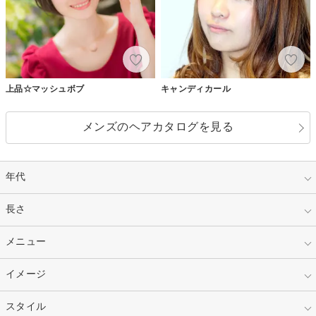
上品☆マッシュボブ
キャンディカール
メンズのヘアカタログを見る
年代
指定なし
長さ
キッズ
10代
20代
指定なし
メニュー
ベリーショート
30代
40代
ショート
ミディアム
指定なし
イメージ
カット
50代～
セミロング
ロング
カラー
パーマ
指定なし
スタイル
ナチュラル