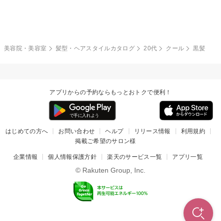
モード
外国人風
ボブ
マッシュ
レッド・ピンク
アッシュ・ブラウン
和服・着物
編み込み
サイドアップ
グラデーションカラー
美容院・美容室
髪型・ヘアスタイルカタログ
20代
クール
黒髪
ポニーテール
アップ
ツーブロック
モヒカン
アプリからの予約ならもっとおトクで便利！
ウルフ
ボウズ
ビジネス
はじめての方へ
お問い合わせ
ヘルプ
リリース情報
利用規約
掲載ご希望のサロン様
企業情報
個人情報保護方針
楽天のサービス一覧
アプリ一覧
© Rakuten Group, Inc.