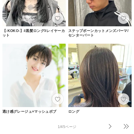
【-KOKO-】#黒髪ロング#レイヤーカ
ステップボーンカットメンズパーマ/
ット
センターパート
透け感グレージュ×マッシュボブ
ロング
1/45ページ