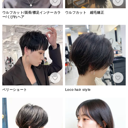
ウルフカット/面長/襟足インナーカラ
ウルフカット 縮毛矯正
ー/くびれヘア
ベリーショート
Loco hair style