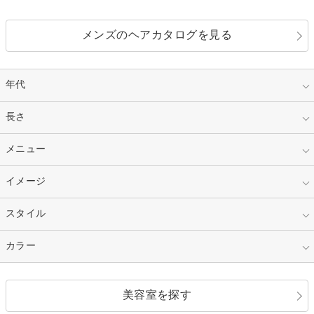
メンズのヘアカタログを見る
年代
指定なし
長さ
キッズ
10代
20代
指定なし
メニュー
ベリーショート
30代
40代
ショート
ミディアム
指定なし
イメージ
カット
50代～
セミロング
ロング
カラー
パーマ
指定なし
スタイル
ナチュラル
縮毛矯正
エクステ
キュート
フェミニン
指定なし
カラー
ストレート
ストレートパーマ
ヘアアレンジ
セクシー
エレガント
カール
グラデーション
指定なし
黒髪
美容室を探す
クール
ストリート
レイヤー
シャギー
ブラウン・ベージュ
イエロー・オレンジ