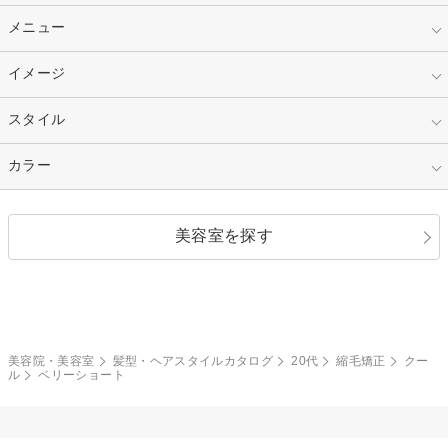
10代
20代
指定なし
メニュー
ベリーショート
30代
40代
ショート
ミディアム
指定なし
イメージ
カット
50代～
セミロング
ロング
カラー
パーマ
指定なし
スタイル
ナチュラル
縮毛矯正
エクステ
キュート
フェミニン
指定なし
カラー
ストレート
ストレートパーマ
ヘアアレンジ
セクシー
エレガント
カール
グラデーション
指定なし
黒髪
美容室を探す
クール
ストリート
レイヤー
シャギー
ブラウン・ベージュ
イエロー・オレンジ
モード
外国人風
ボブ
マッシュ
レッド・ピンク
アッシュ・ブラウン
和服・着物
編み込み
サイドアップ
グラデーションカラー
美容院・美容室
髪型・ヘアスタイルカタログ
20代
縮毛矯正
クー
ル
ベリーショート
ポニーテール
アップ
ツーブロック
モヒカン