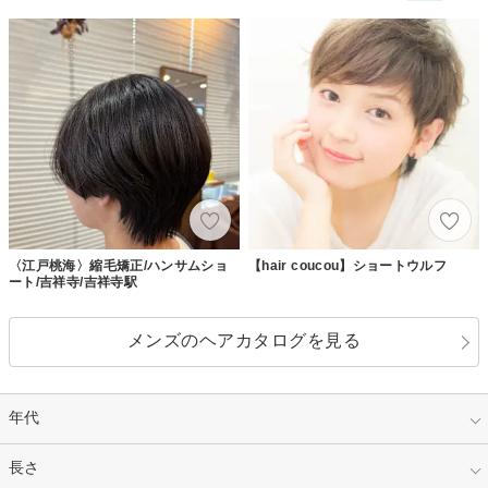
〈江戸桃海〉縮毛矯正/ハンサムショ
【hair coucou】ショートウルフ
ート/吉祥寺/吉祥寺駅
メンズのヘアカタログを見る
年代
指定なし
長さ
キッズ