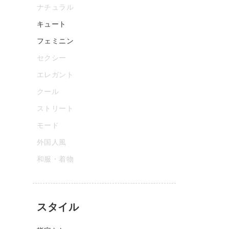
ナチュラル
キュート
フェミニン
セクシー
エレガント
クール
ストリート
モード
外国人風
和服・着物
スタイル