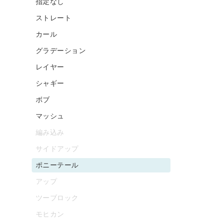
指定なし
ストレート
カール
グラデーション
レイヤー
シャギー
ボブ
マッシュ
編み込み
サイドアップ
ポニーテール
アップ
ツーブロック
モヒカン