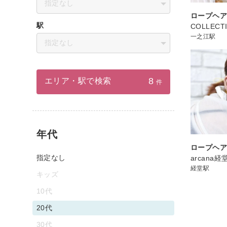
指定なし
ロープヘ
駅
COLLECT
一之江駅
指定なし
8
エリア・駅で検索
件
年代
ロープヘ
指定なし
arcana経
経堂駅
キッズ
10代
20代
30代