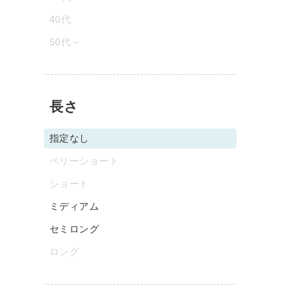
40代
50代～
長さ
指定なし
ベリーショート
ショート
ミディアム
セミロング
ロング