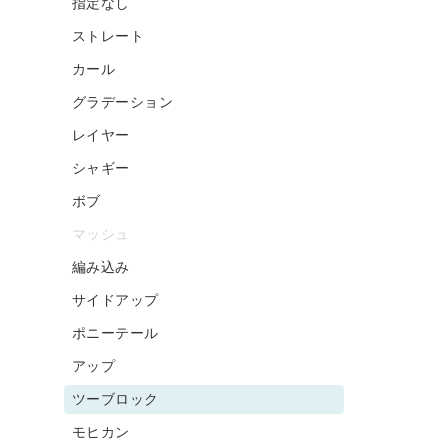
指定なし
ストレート
カール
グラデーション
レイヤー
シャギー
ボブ
マッシュ
編み込み
サイドアップ
ポニーテール
アップ
ツーブロック
モヒカン