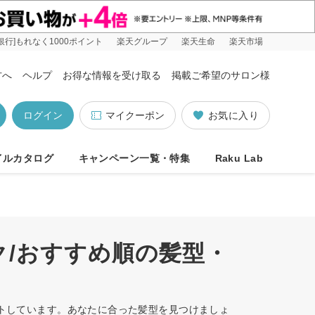
銀行]もれなく1000ポイント
楽天グループ
楽天生命
楽天市場
方へ
ヘルプ
お得な情報を受け取る
掲載ご希望のサロン様
ログイン
マイクーポン
お気に入り
イルカタログ
キャンペーン一覧・特集
Raku Lab
ク/おすすめ順の髪型・
ットしています。あなたに合った髪型を見つけましょ