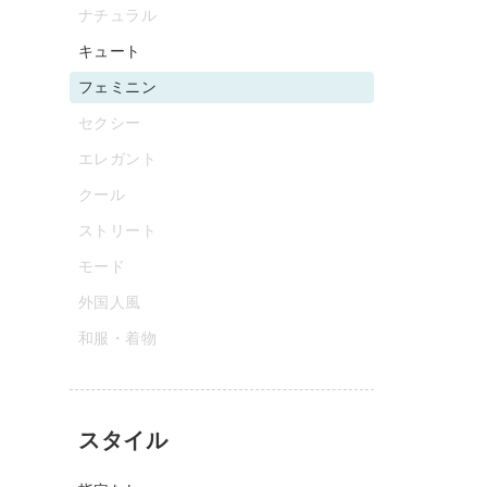
ナチュラル
キュート
フェミニン
セクシー
エレガント
クール
ストリート
モード
外国人風
和服・着物
スタイル