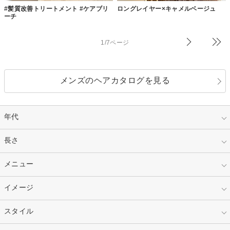
#髪質改善トリートメント #ケアブリ
ロングレイヤー×キャメルベージュ
ーチ
1/7ページ
メンズのヘアカタログを見る
年代
指定なし
長さ
キッズ
10代
20代
指定なし
メニュー
ベリーショート
30代
40代
ショート
ミディアム
指定なし
イメージ
カット
50代～
セミロング
ロング
カラー
パーマ
指定なし
スタイル
ナチュラル