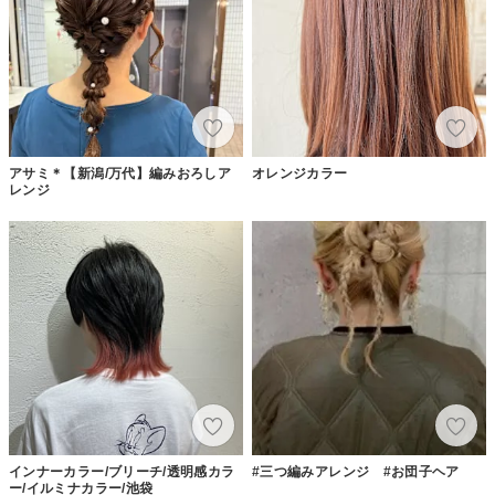
アサミ＊【新潟/万代】編みおろしア
オレンジカラー
レンジ
インナーカラー/ブリーチ/透明感カラ
#三つ編みアレンジ #お団子ヘア
ー/イルミナカラー/池袋