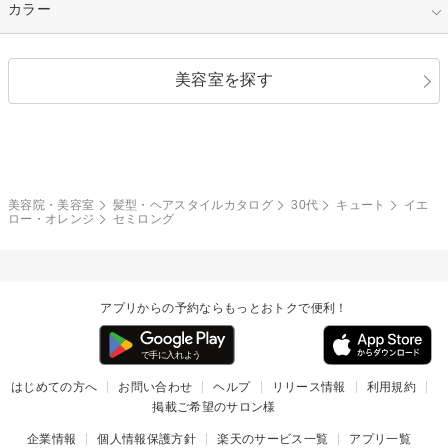
縮毛矯正
エクステ
キュート
フェミニン
指定なし
カラー
ストレート
ストレートパーマ
ヘアアレンジ
セクシー
エレガント
カール
グラデーション
指定なし
黒髪
美容室を探す
クール
ストリート
レイヤー
シャギー
ブラウン・ベージュ
イエロー・オレンジ
モード
外国人風
ボブ
マッシュ
レッド・ピンク
アッシュ・ブラウン
和服・着物
編み込み
サイドアップ
グラデーションカラー
美容院・美容室
髪型・ヘアスタイルカタログ
30代
キュート
イエ
ロー・オレンジ
セミロング
ポニーテール
アップ
ツーブロック
モヒカン
アプリからの予約ならもっとおトクで便利！
ウルフ
ボウズ
ビジネス
はじめての方へ
お問い合わせ
ヘルプ
リリース情報
利用規約
掲載ご希望のサロン様
企業情報
個人情報保護方針
楽天のサービス一覧
アプリ一覧