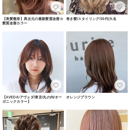
【美髪整形】異次元の最新髪質改善☆
巻き髪/スタイリング/30代/大名
髪質改善カラー
【AVEDA/アヴェダ/東京/丸の内/オー
オレンジブラウン
ガニックカラー】