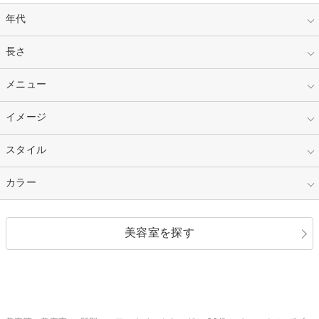
年代
指定なし
長さ
キッズ
10代
20代
指定なし
メニュー
ベリーショート
30代
40代
ショート
ミディアム
指定なし
イメージ
カット
50代～
セミロング
ロング
カラー
パーマ
指定なし
スタイル
ナチュラル
縮毛矯正
エクステ
キュート
フェミニン
指定なし
カラー
ストレート
ストレートパーマ
ヘアアレンジ
セクシー
エレガント
カール
グラデーション
指定なし
黒髪
美容室を探す
クール
ストリート
レイヤー
シャギー
ブラウン・ベージュ
イエロー・オレンジ
モード
外国人風
ボブ
マッシュ
レッド・ピンク
アッシュ・ブラウン
和服・着物
編み込み
サイドアップ
グラデーションカラー