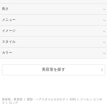
指定なし
長さ
キッズ
10代
20代
指定なし
メニュー
ベリーショート
30代
40代
ショート
ミディアム
指定なし
イメージ
カット
50代～
セミロング
ロング
カラー
パーマ
指定なし
スタイル
ナチュラル
縮毛矯正
エクステ
キュート
フェミニン
指定なし
カラー
ストレート
ストレートパーマ
ヘアアレンジ
セクシー
エレガント
カール
グラデーション
指定なし
黒髪
美容室を探す
クール
ストリート
レイヤー
シャギー
ブラウン・ベージュ
イエロー・オレンジ
モード
外国人風
ボブ
マッシュ
レッド・ピンク
アッシュ・ブラウン
和服・着物
編み込み
サイドアップ
グラデーションカラー
美容院・美容室
髪型・ヘアスタイルカタログ
30代
クール
ビジネ
ス
ロング
ポニーテール
アップ