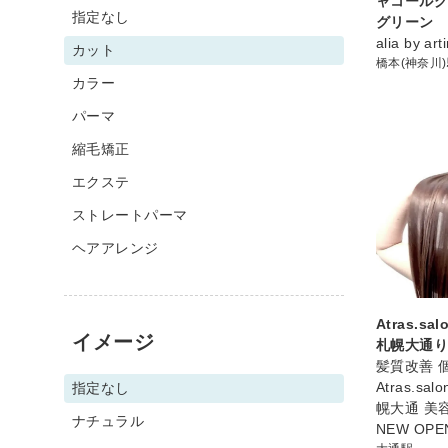
ャコールグ
指定なし
グリーン
alia by a
カット
橋本(神奈川
カラー
パーマ
縮毛矯正
エクステ
ストレートパーマ
ヘアアレンジ
Atras.sa
イメージ
札幌大通り
髪質改善 
Atras.sa
指定なし
幌大通 美容
ナチュラル
NEW OPE