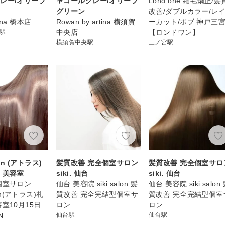
レー/オリーブ
ャコールグレー/オリーブ
Lond one 縮毛矯正/髪
グリーン
改善/ダブルカラー/レ
rtina 橋本店
Rowan by artina 横須賀
ーカット/ボブ 神戸三
)駅
中央店
【ロンドワン】
横須賀中央駅
三ノ宮駅
lon (アトラス)
髪質改善 完全個室サロン
髪質改善 完全個室サロ
 美容室
siki. 仙台
siki. 仙台
個室サロン
仙台 美容院 siki.salon 髪
仙台 美容院 siki.salon
lon(アトラス)札
質改善 完全完結型個室サ
質改善 完全完結型個室
室10月15日
ロン
ロン
N
仙台駅
仙台駅