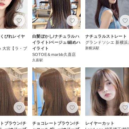
風くびれレイヤ
白髪ぼかし/ナチュラルハ
ナチュラルストレート
イライト/ベージュ/細めハ
グランドソシエ 新横浜
che 大宮【ラ・ブ
イライト
新横浜駅
】
SOTOE＆marbb久喜店
久喜駅
トブラウン/チ
チョコレートブラウン/チ
レイヤーカット