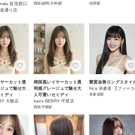
e nalu 荻窪西口
西鉄福岡(天神)駅
浅草駅
参道通り店
イヤーカット透
韓国風レイヤーカット透
髪質改善ロングスタイ
ージュで魅せ大
明感グレージュで魅せ大
fiica 表参道 【フィー
セミディ
人可愛いセミディ
表参道駅
RRY 大橋店
hairs BERRY 平尾店
西鉄平尾駅