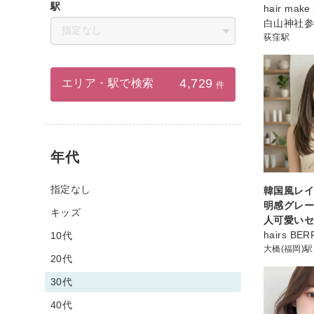
駅
hair mak
白山神社
指定なし
荻窪駅
4,729
エリア・駅で検索
件
年代
指定なし
韓国風レ
明感グレ
キッズ
人可愛い
hairs BE
10代
大橋(福岡)駅
20代
30代
40代