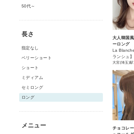
50代～
長さ
大人韓国
ーロング
指定なし
La Blan
ランシュ
ベリーショート
大宮(埼玉)駅
ショート
ミディアム
セミロング
ロング
メニュー
チョコレー