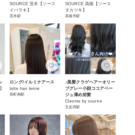
SOURCE 茨木【ソース
SOURCE 高槻【ソース
イバラキ】
タカツキ】
茨木駅
高槻市駅
ル
ロング/イルミナアース
♪黒髪クラゲヘアーオリー
カ】
latte hair lemie
ブグレー小顔ココアベー
長町南駅
ジュ薄め前髪
Cleome by sourire
五反田駅