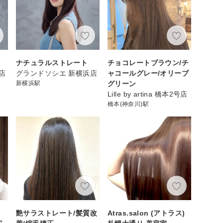
ナチュラルストレート
チョコレートブラウン/チ
店
グランドソシエ 新横浜店
ャコールグレー/オリーブ
新横浜駅
グリーン
Lille by artina 橋本2号店
橋本(神奈川)駅
艶サラストレート/髪質改
Atras.salon (アトラス)