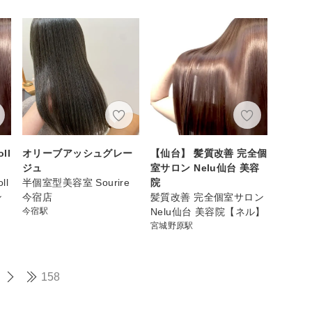
ll
オリーブアッシュグレー
【仙台】 髪質改善 完全個
ジュ
室サロン Nelu仙台 美容
ll
半個室型美容室 Sourire
院
ン
今宿店
髪質改善 完全個室サロン
今宿駅
Nelu仙台 美容院【ネル】
宮城野原駅
158