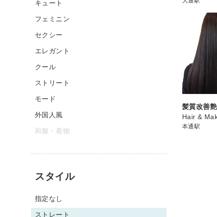
大通駅
キュート
フェミニン
セクシー
エレガント
クール
ストリート
モード
髪質改善
外国人風
Hair & Ma
本通駅
和服・着物
スタイル
指定なし
ストレート