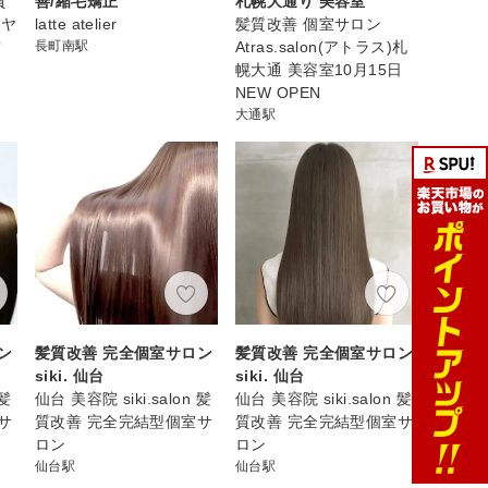
質
善/縮毛矯正
札幌大通り 美容室
イヤ
latte atelier
髪質改善 個室サロン
宮
長町南駅
Atras.salon(アトラス)札
幌大通 美容室10月15日
NEW OPEN
大通駅
ン
髪質改善 完全個室サロン
髪質改善 完全個室サロン
siki. 仙台
siki. 仙台
 髪
仙台 美容院 siki.salon 髪
仙台 美容院 siki.salon 髪
サ
質改善 完全完結型個室サ
質改善 完全完結型個室サ
ロン
ロン
仙台駅
仙台駅