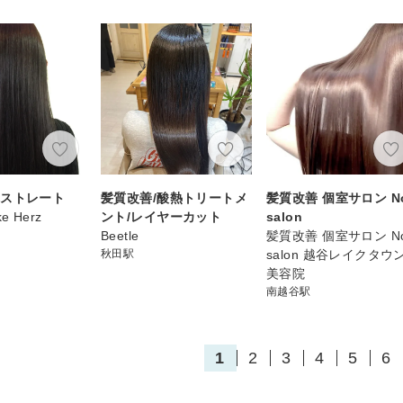
艶ストレート
髪質改善/酸熱トリートメ
髪質改善 個室サロン No
ke Herz
ント/レイヤーカット
salon
Beetle
髪質改善 個室サロン No
秋田駅
salon 越谷レイクタウ
美容院
南越谷駅
1
2
3
4
5
6