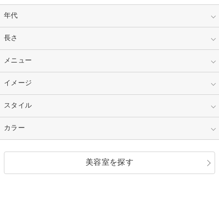
年代
指定なし
長さ
キッズ
10代
20代
指定なし
メニュー
ベリーショート
30代
40代
ショート
ミディアム
指定なし
イメージ
カット
50代～
セミロング
ロング
カラー
パーマ
指定なし
スタイル
ナチュラル
縮毛矯正
エクステ
キュート
フェミニン
指定なし
カラー
ストレート
ストレートパーマ
ヘアアレンジ
セクシー
エレガント
カール
グラデーション
指定なし
黒髪
美容室を探す
クール
ストリート
レイヤー
シャギー
ブラウン・ベージュ
イエロー・オレンジ
モード
外国人風
ボブ
マッシュ
レッド・ピンク
アッシュ・ブラウン
和服・着物
編み込み
サイドアップ
グラデーションカラー