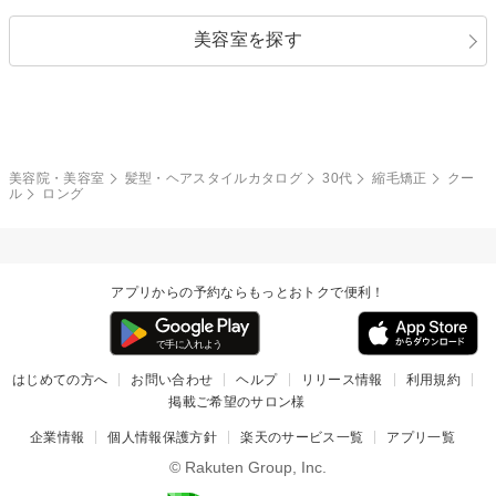
ストレートパーマ
ヘアアレンジ
セクシー
エレガント
カール
グラデーション
指定なし
黒髪
美容室を探す
クール
ストリート
レイヤー
シャギー
ブラウン・ベージュ
イエロー・オレンジ
モード
外国人風
ボブ
マッシュ
レッド・ピンク
アッシュ・ブラウン
和服・着物
編み込み
サイドアップ
グラデーションカラー
美容院・美容室
髪型・ヘアスタイルカタログ
30代
縮毛矯正
クー
ル
ロング
ポニーテール
アップ
ツーブロック
モヒカン
アプリからの予約ならもっとおトクで便利！
ウルフ
ボウズ
ビジネス
はじめての方へ
お問い合わせ
ヘルプ
リリース情報
利用規約
掲載ご希望のサロン様
企業情報
個人情報保護方針
楽天のサービス一覧
アプリ一覧
© Rakuten Group, Inc.