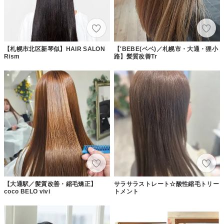
【札幌市北区新琴似】HAIR SALON
【'BEBE(ベベ)／札幌市・大通・狸小
Rism
路】髪質改善Tr
【大通駅／髪質改善・縮毛矯正】
サラサラストレート☆酸性縮毛トリー
coco BELO vivi
トメント