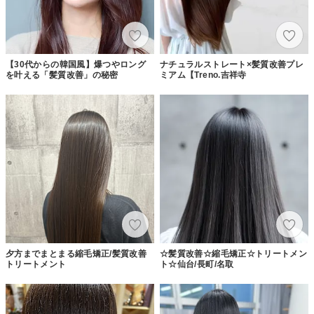
【30代からの韓国風】爆つやロング
ナチュラルストレート×髪質改善プレ
を叶える「髪質改善」の秘密
ミアム【Treno.吉祥寺
夕方までまとまる縮毛矯正/髪質改善
☆髪質改善☆縮毛矯正☆トリートメン
トリートメント
ト☆仙台/長町/名取