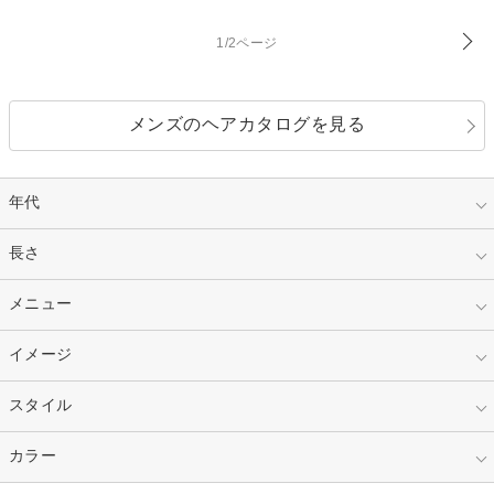
1/2ページ
メンズのヘアカタログを見る
年代
指定なし
長さ
キッズ
10代
20代
指定なし
メニュー
ベリーショート
30代
40代
ショート
ミディアム
指定なし
イメージ
カット
50代～
セミロング
ロング
カラー
パーマ
指定なし
スタイル
ナチュラル
縮毛矯正
エクステ
キュート
フェミニン
指定なし
カラー
ストレート