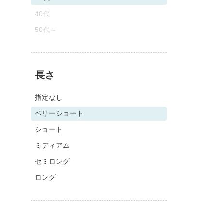
40代
50代～
長さ
指定なし
ベリーショート
ショート
ミディアム
セミロング
ロング