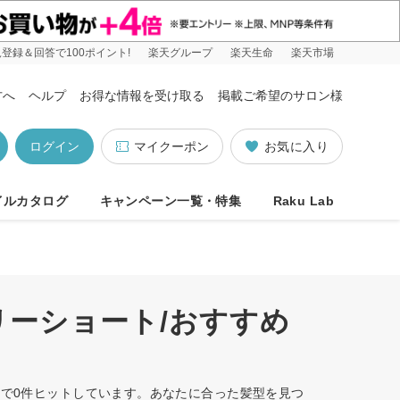
登録＆回答で100ポイント!
楽天グループ
楽天生命
楽天市場
方へ
ヘルプ
お得な情報を受け取る
掲載ご希望のサロン様
ログイン
マイクーポン
お気に入り
イルカタログ
キャンペーン一覧・特集
Raku Lab
リーショート/おすすめ
順で0件ヒットしています。あなたに合った髪型を見つ