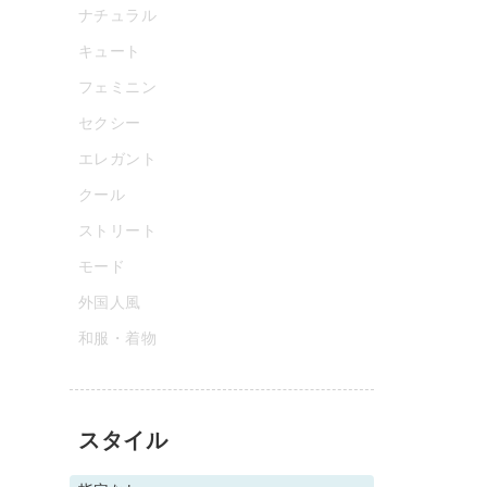
ナチュラル
キュート
フェミニン
セクシー
エレガント
クール
ストリート
モード
外国人風
和服・着物
スタイル