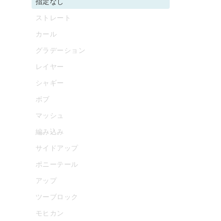
指定なし
ストレート
カール
グラデーション
レイヤー
シャギー
ボブ
マッシュ
編み込み
サイドアップ
ポニーテール
アップ
ツーブロック
モヒカン