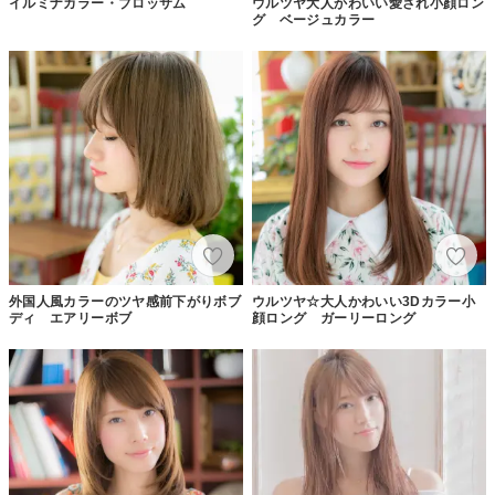
イルミナカラー・ブロッサム
ウルツヤ大人かわいい愛され小顔ロン
グ ベージュカラー
外国人風カラーのツヤ感前下がりボブ
ウルツヤ☆大人かわいい3Dカラー小
ディ エアリーボブ
顔ロング ガーリーロング