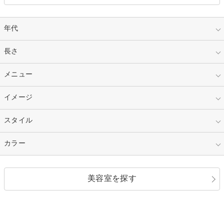
年代
指定なし
長さ
キッズ
10代
20代
指定なし
メニュー
ベリーショート
30代
40代
ショート
ミディアム
指定なし
イメージ
カット
50代～
セミロング
ロング
カラー
パーマ
指定なし
スタイル
ナチュラル
縮毛矯正
エクステ
キュート
フェミニン
指定なし
カラー
ストレート
ストレートパーマ
ヘアアレンジ
セクシー
エレガント
カール
グラデーション
指定なし
黒髪
美容室を探す
クール
ストリート
レイヤー
シャギー
ブラウン・ベージュ
イエロー・オレンジ
モード
外国人風
ボブ
マッシュ
レッド・ピンク
アッシュ・ブラウン