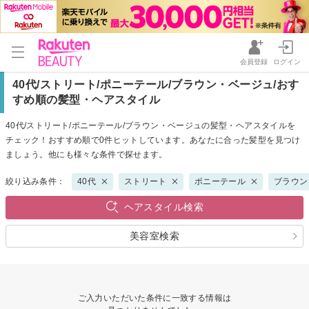
会員登録
ログイン
40代/ストリート/ポニーテール/ブラウン・ベージュ/おす
すめ順の髪型・ヘアスタイル
40代/ストリート/ポニーテール/ブラウン・ベージュの髪型・ヘアスタイルを
チェック！おすすめ順で0件ヒットしています。あなたに合った髪型を見つけ
ましょう。他にも様々な条件で探せます。
絞り込み条件：
40代
ストリート
ポニーテール
ブラウン
ヘアスタイル検索
美容室検索
ご入力いただいた条件に一致する情報は