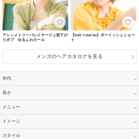
アシンメトリーバレイヤージュ前下が
【hair coucou】ボーイッシュショー
りボブ ゆるふわカール
ト
メンズのヘアカタログを見る
年代
指定なし
長さ
キッズ
10代
20代
指定なし
メニュー
ベリーショート
30代
40代
ショート
ミディアム
指定なし
イメージ
カット
50代～
セミロング
ロング
カラー
パーマ
指定なし
スタイル
ナチュラル