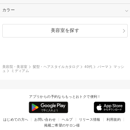
縮毛矯正
エクステ
キュート
フェミニン
指定なし
カラー
ストレート
ストレートパーマ
ヘアアレンジ
セクシー
エレガント
カール
グラデーション
指定なし
黒髪
美容室を探す
クール
ストリート
レイヤー
シャギー
ブラウン・ベージュ
イエロー・オレンジ
モード
外国人風
ボブ
マッシュ
レッド・ピンク
アッシュ・ブラウン
和服・着物
編み込み
サイドアップ
グラデーションカラー
美容院・美容室
髪型・ヘアスタイルカタログ
40代
パーマ
マッシ
ュ
ミディアム
ポニーテール
アップ
ツーブロック
モヒカン
アプリからの予約ならもっとおトクで便利！
ウルフ
ボウズ
ビジネス
はじめての方へ
お問い合わせ
ヘルプ
リリース情報
利用規約
掲載ご希望のサロン様