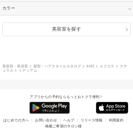
縮毛矯正
エクステ
キュート
フェミニン
指定なし
カラー
ストレート
ストレートパーマ
ヘアアレンジ
セクシー
エレガント
カール
グラデーション
指定なし
黒髪
美容室を探す
クール
ストリート
レイヤー
シャギー
ブラウン・ベージュ
イエロー・オレンジ
モード
外国人風
ボブ
マッシュ
レッド・ピンク
アッシュ・ブラウン
和服・着物
編み込み
サイドアップ
グラデーションカラー
美容院・美容室
髪型・ヘアスタイルカタログ
40代
エクステ
ナチ
ュラル
ミディアム
ポニーテール
アップ
ツーブロック
モヒカン
アプリからの予約ならもっとおトクで便利！
ウルフ
ボウズ
ビジネス
はじめての方へ
お問い合わせ
ヘルプ
リリース情報
利用規約
掲載ご希望のサロン様