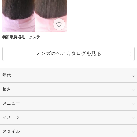
特許取得増毛エクステ
メンズのヘアカタログを見る
年代
指定なし
長さ
キッズ
10代
20代
指定なし
メニュー
ベリーショート
30代
40代
ショート
ミディアム
指定なし
イメージ
カット
50代～
セミロング
ロング
カラー
パーマ
指定なし
スタイル
ナチュラル