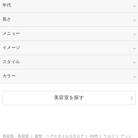
年代
指定なし
長さ
キッズ
10代
20代
指定なし
メニュー
ベリーショート
30代
40代
ショート
ミディアム
指定なし
イメージ
カット
50代～
セミロング
ロング
カラー
パーマ
指定なし
スタイル
ナチュラル
縮毛矯正
エクステ
キュート
フェミニン
指定なし
カラー
ストレート
ストレートパーマ
ヘアアレンジ
セクシー
エレガント
カール
グラデーション
指定なし
黒髪
美容室を探す
クール
ストリート
レイヤー
シャギー
ブラウン・ベージュ
イエロー・オレンジ
モード
外国人風
ボブ
マッシュ
レッド・ピンク
アッシュ・ブラウン
和服・着物
編み込み
サイドアップ
グラデーションカラー
美容院・美容室
髪型・ヘアスタイルカタログ
40代
ウルフ
アッシ