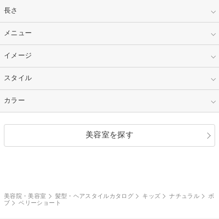
指定なし
長さ
キッズ
10代
20代
指定なし
メニュー
ベリーショート
30代
40代
ショート
ミディアム
指定なし
イメージ
カット
50代～
セミロング
ロング
カラー
パーマ
指定なし
スタイル
ナチュラル
縮毛矯正
エクステ
キュート
フェミニン
指定なし
カラー
ストレート
ストレートパーマ
ヘアアレンジ
セクシー
エレガント
カール
グラデーション
指定なし
黒髪
美容室を探す
クール
ストリート
レイヤー
シャギー
ブラウン・ベージュ
イエロー・オレンジ
モード
外国人風
ボブ
マッシュ
レッド・ピンク
アッシュ・ブラウン
和服・着物
編み込み
サイドアップ
グラデーションカラー
美容院・美容室
髪型・ヘアスタイルカタログ
キッズ
ナチュラル
ボ
ブ
ベリーショート
ポニーテール
アップ