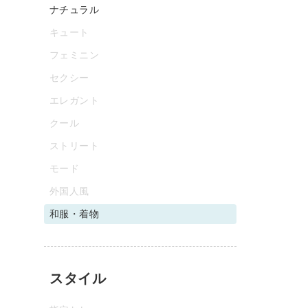
ナチュラル
キュート
フェミニン
セクシー
エレガント
クール
ストリート
モード
外国人風
和服・着物
スタイル