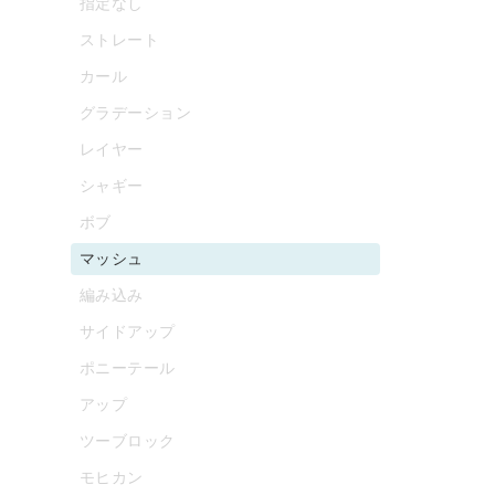
指定なし
ストレート
カール
グラデーション
レイヤー
シャギー
ボブ
マッシュ
編み込み
サイドアップ
ポニーテール
アップ
ツーブロック
モヒカン