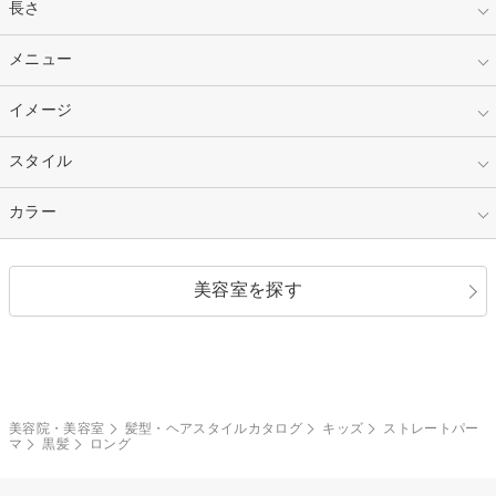
指定なし
長さ
キッズ
10代
20代
指定なし
メニュー
ベリーショート
30代
40代
ショート
ミディアム
指定なし
イメージ
カット
50代～
セミロング
ロング
カラー
パーマ
指定なし
スタイル
ナチュラル
縮毛矯正
エクステ
キュート
フェミニン
指定なし
カラー
ストレート
ストレートパーマ
ヘアアレンジ
セクシー
エレガント
カール
グラデーション
指定なし
黒髪
美容室を探す
クール
ストリート
レイヤー
シャギー
ブラウン・ベージュ
イエロー・オレンジ
モード
外国人風
ボブ
マッシュ
レッド・ピンク
アッシュ・ブラウン
和服・着物
編み込み
サイドアップ
グラデーションカラー
美容院・美容室
髪型・ヘアスタイルカタログ
キッズ
ストレートパー
マ
黒髪
ロング
ポニーテール
アップ
ツーブロック
モヒカン