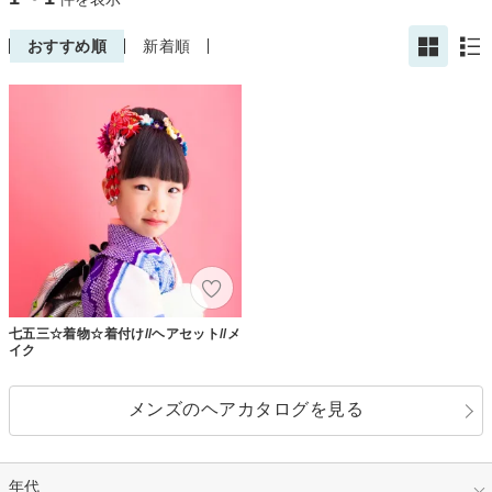
おすすめ順
新着順
七五三☆着物☆着付け//ヘアセット//メ
イク
メンズのヘアカタログを見る
年代