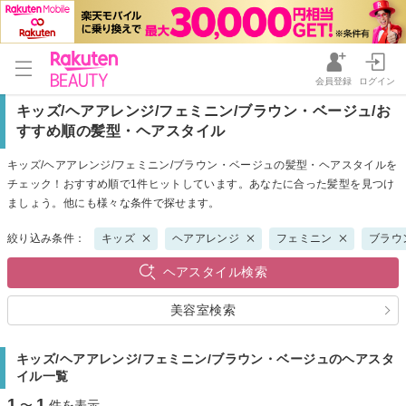
会員登録
ログイン
キッズ/ヘアアレンジ/フェミニン/ブラウン・ベージュ/お
すすめ順の髪型・ヘアスタイル
キッズ/ヘアアレンジ/フェミニン/ブラウン・ベージュの髪型・ヘアスタイルを
チェック！おすすめ順で1件ヒットしています。あなたに合った髪型を見つけ
ましょう。他にも様々な条件で探せます。
絞り込み条件：
キッズ
ヘアアレンジ
フェミニン
ブラウ
ヘアスタイル検索
美容室検索
キッズ/ヘアアレンジ/フェミニン/ブラウン・ベージュのヘアスタ
イル一覧
1
1
〜
件を表示