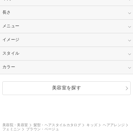
指定なし
長さ
キッズ
10代
20代
指定なし
メニュー
ベリーショート
30代
40代
ショート
ミディアム
指定なし
イメージ
カット
50代～
セミロング
ロング
カラー
パーマ
指定なし
スタイル
ナチュラル
縮毛矯正
エクステ
キュート
フェミニン
指定なし
カラー
ストレート
ストレートパーマ
ヘアアレンジ
セクシー
エレガント
カール
グラデーション
指定なし
黒髪
美容室を探す
クール
ストリート
レイヤー
シャギー
ブラウン・ベージュ
イエロー・オレンジ
モード
外国人風
ボブ
マッシュ
レッド・ピンク
アッシュ・ブラウン
和服・着物
編み込み
サイドアップ
グラデーションカラー
美容院・美容室
髪型・ヘアスタイルカタログ
キッズ
ヘアアレンジ
フェミニン
ブラウン・ベージュ
ポニーテール
アップ