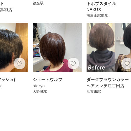
ート
銀座駅
トボブスタイル
N 赤羽店
NEXUS
南富山駅前駅
マッシュ)
ショートウルフ
ダークブラウンカラー
le
storya
ヘアメンテ江古田店
大野城駅
江古田駅