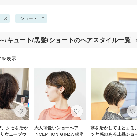
髪
ショート
代～/キュート/黒髪/ショートのヘアスタイル一覧
件を表示
ヘア、クセを活か
大人可愛いショーヘア
癖を活かしてまとまる
わりウェーブウ
INCEPTION GINZA 銀座
ツヤ感のある上品ショ