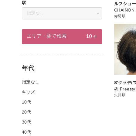
駅
ルフショ
CHAINO
指定なし
赤羽駅
10
エリア・駅で検索
件
年代
指定なし
S'グラデ(
@.Freesty
キッズ
矢川駅
10代
20代
30代
40代