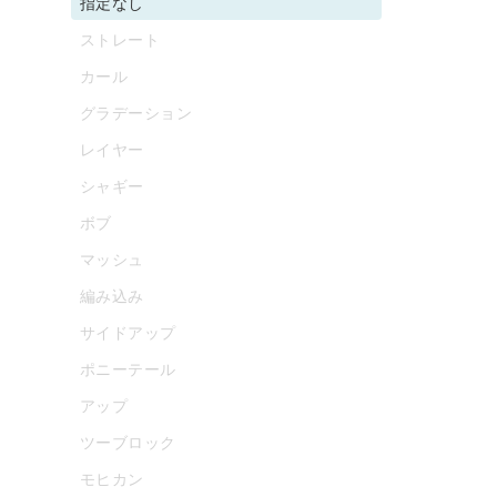
指定なし
ストレート
カール
グラデーション
レイヤー
シャギー
ボブ
マッシュ
編み込み
サイドアップ
ポニーテール
アップ
ツーブロック
モヒカン