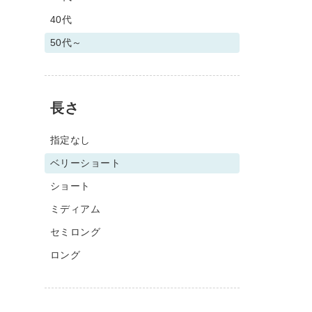
40代
50代～
長さ
指定なし
ベリーショート
ショート
ミディアム
セミロング
ロング