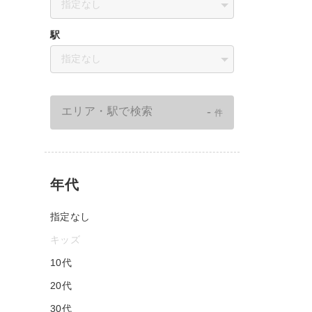
指定なし
駅
指定なし
-
エリア・駅で検索
件
年代
指定なし
キッズ
10代
20代
30代