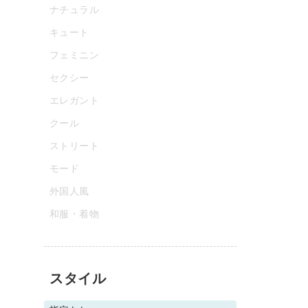
ナチュラル
キュート
フェミニン
セクシー
エレガント
クール
ストリート
モード
外国人風
和服・着物
スタイル