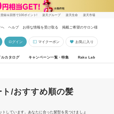
登録＆回答で100ポイント!
楽天グループ
楽天生命
楽天市場
方へ
ヘルプ
お得な情報を受け取る
掲載ご希望のサロン様
ログイン
マイクーポン
お気に入り
イルカタログ
キャンペーン一覧・特集
Raku Lab
ート/おすすめ順の髪
ヒットしています。あなたに合った髪型を見つけましょ