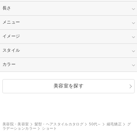
指定なし
長さ
キッズ
10代
20代
指定なし
メニュー
ベリーショート
30代
40代
ショート
ミディアム
指定なし
イメージ
カット
50代～
セミロング
ロング
カラー
パーマ
指定なし
スタイル
ナチュラル
縮毛矯正
エクステ
キュート
フェミニン
指定なし
カラー
ストレート
ストレートパーマ
ヘアアレンジ
セクシー
エレガント
カール
グラデーション
指定なし
黒髪
美容室を探す
クール
ストリート
レイヤー
シャギー
ブラウン・ベージュ
イエロー・オレンジ
モード
外国人風
ボブ
マッシュ
レッド・ピンク
アッシュ・ブラウン
和服・着物
編み込み
サイドアップ
グラデーションカラー
美容院・美容室
髪型・ヘアスタイルカタログ
50代～
縮毛矯正
グ
ラデーションカラー
ショート
ポニーテール
アップ